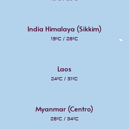
India Himalaya (Sikkim)
19ºC / 28ºC
Laos
24ºC / 31ºC
Myanmar (Centro)
26ºC / 34ºC