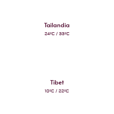
Tailandia
24ºC / 33ºC
Tibet
10ºC / 22ºC