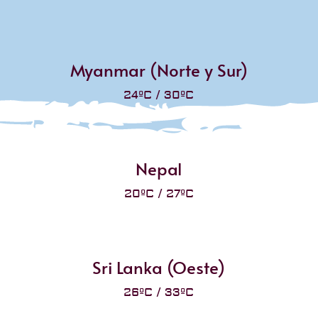
Myanmar (Norte y Sur)
24ºC / 30ºC
Nepal
20ºC / 27ºC
Sri Lanka (Oeste)
26ºC / 33ºC