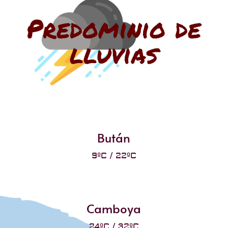
Predominio de
lluvias
Bután
9ºC / 22ºC
Camboya
24ºC / 32ºC