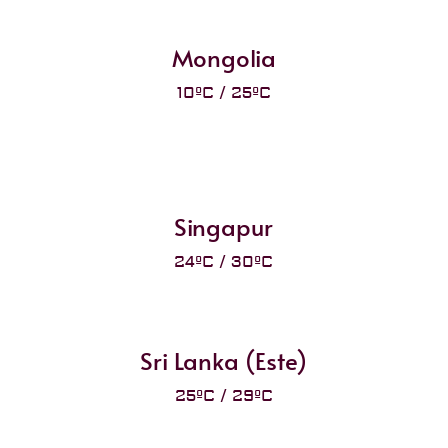
Mongolia
10ºC / 25ºC
Singapur
24ºC / 30ºC
Sri Lanka (Este)
25ºC / 29ºC