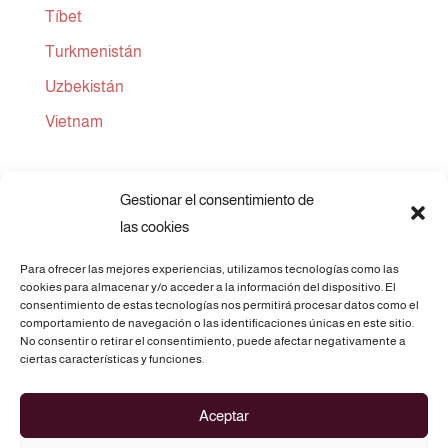
Tíbet
Turkmenistán
Uzbekistán
Vietnam
Gestionar el consentimiento de
las cookies
Para ofrecer las mejores experiencias, utilizamos tecnologías como las
cookies para almacenar y/o acceder a la información del dispositivo. El
consentimiento de estas tecnologías nos permitirá procesar datos como el
comportamiento de navegación o las identificaciones únicas en este sitio.
No consentir o retirar el consentimiento, puede afectar negativamente a
Telf.: 675 69 73 28
ciertas características y funciones.
C/. Atz, 3 - 03290 ELCHE (Alicante)
Aceptar
info@routesofasia.com