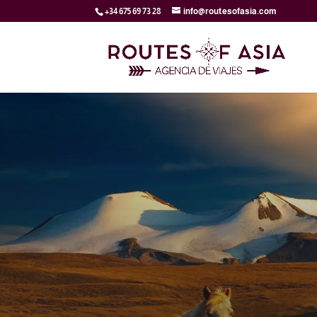
+34 675 69 73 28
info@routesofasia.com