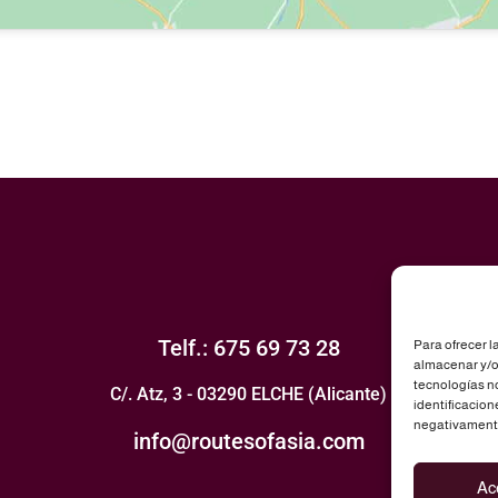
Telf.: 675 69 73 28
Para ofrecer l
almacenar y/o 
tecnologías n
C/. Atz, 3 - 03290 ELCHE (Alicante)
identificacion
negativamente 
info@routesofasia.com
Ac