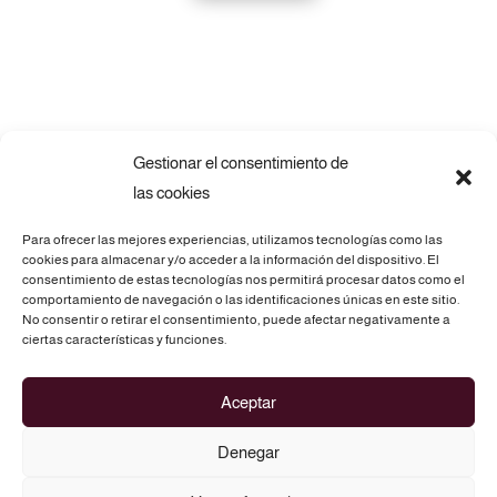
Gestionar el consentimiento de
las cookies
Para ofrecer las mejores experiencias, utilizamos tecnologías como las
cookies para almacenar y/o acceder a la información del dispositivo. El
consentimiento de estas tecnologías nos permitirá procesar datos como el
comportamiento de navegación o las identificaciones únicas en este sitio.
No consentir o retirar el consentimiento, puede afectar negativamente a
Telf.: 675 69 73 28
ciertas características y funciones.
C/. Atz, 3 - 03290 ELCHE (Alicante)
Aceptar
info@routesofasia.com
Denegar