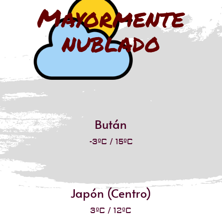
Mayormente
nublado
Bután
-3ºC / 15ºC
Japón (Centro)
3ºC / 12ºC