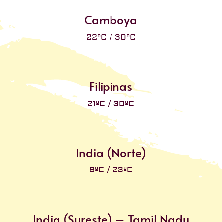
Camboya
22ºC / 30ºC
Filipinas
21ºC / 30ºC
India (Norte)
8ºC / 23ºC
India (Sureste) – Tamil Nadu