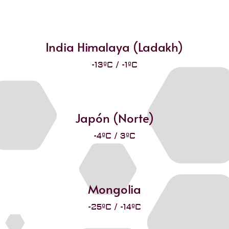
India Himalaya (Ladakh)
-13ºC / -1ºC
Japón (Norte)
-4ºC / 3ºC
Mongolia
-25ºC / -14ºC