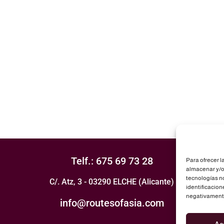
Telf.: 675 69 73 28
Para ofrecer l
almacenar y/o 
tecnologías n
C/. Atz, 3 - 03290 ELCHE (Alicante)
identificacion
negativamente 
info@routesofasia.com