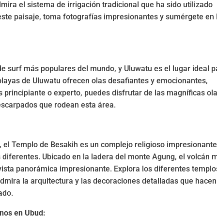
ira el sistema de irrigación tradicional que ha sido utilizado
 este paisaje, toma fotografías impresionantes y sumérgete en 
de surf más populares del mundo, y Uluwatu es el lugar ideal p
playas de Uluwatu ofrecen olas desafiantes y emocionantes,
s principiante o experto, puedes disfrutar de las magníficas ol
 escarpados que rodean esta área.
, el Templo de Besakih es un complejo religioso impresionant
diferentes. Ubicado en la ladera del monte Agung, el volcán 
 vista panorámica impresionante. Explora los diferentes templo
admira la arquitectura y las decoraciones detalladas que hacen
cado.
onos en Ubud: