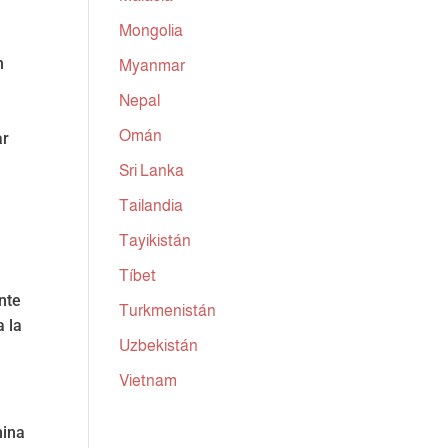
Mongolia
n
Myanmar
a
Nepal
Omán
ar
Sri Lanka
Tailandia
Tayikistán
Tíbet
nte
Turkmenistán
a la
Uzbekistán
Vietnam
mina