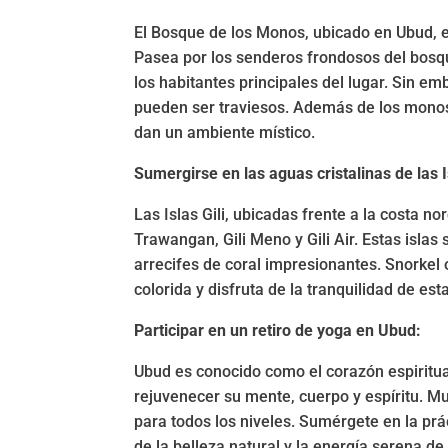
El Bosque de los Monos, ubicado en Ubud, e
Pasea por los senderos frondosos del bosq
los habitantes principales del lugar. Sin e
pueden ser traviesos. Además de los monos
dan un ambiente místico.
Sumergirse en las aguas cristalinas de las Is
Las Islas Gili, ubicadas frente a la costa no
Trawangan, Gili Meno y Gili Air. Estas isla
arrecifes de coral impresionantes. Snorkel
colorida y disfruta de la tranquilidad de est
Participar en un retiro de yoga en Ubud:
Ubud es conocido como el corazón espiritual
rejuvenecer su mente, cuerpo y espíritu. Mu
para todos los niveles. Sumérgete en la prá
de la belleza natural y la energía serena de