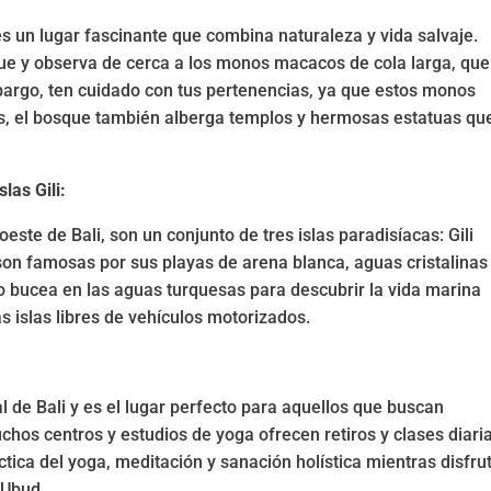
s un lugar fascinante que combina naturaleza y vida salvaje.
ue y observa de cerca a los monos macacos de cola larga, que
mbargo, ten cuidado con tus pertenencias, ya que estos monos
, el bosque también alberga templos y hermosas estatuas que
las Gili:
roeste de Bali, son un conjunto de tres islas paradisíacas: Gili
s son famosas por sus playas de arena blanca, aguas cristalinas
 o bucea en las aguas turquesas para descubrir la vida marina
as islas libres de vehículos motorizados.
 de Bali y es el lugar perfecto para aquellos que buscan
chos centros y estudios de yoga ofrecen retiros y clases diari
ctica del yoga, meditación y sanación holística mientras disfru
 Ubud.