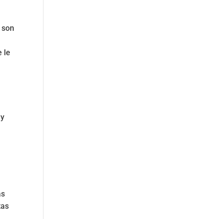
 son
 le
 y
as
tas