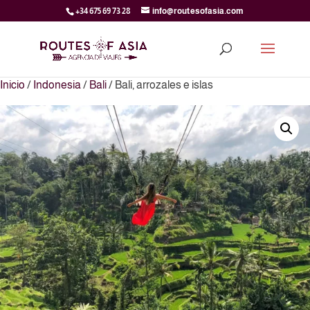
+34 675 69 73 28
info@routesofasia.com
Inicio
/
Indonesia
/
Bali
/ Bali, arrozales e islas