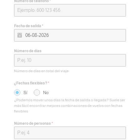
Número de teléfono
*
Fecha de salida
*
Número de días
Número de días en total del viaje
¿Fechas flexibles?
*
Sí
No
¿Podemos mover unos días la fecha de salida o llegada? Suele ser
más fácil encontrar mejores combinaciones de vuelos con fechas
flexibles
Número de personas
*