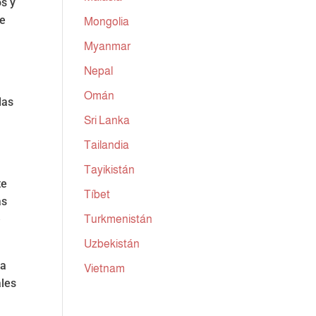
os y
ce
Mongolia
Myanmar
Nepal
Omán
das
Sri Lanka
Tailandia
Tayikistán
te
Tíbet
as
e
Turkmenistán
Uzbekistán
na
Vietnam
ales