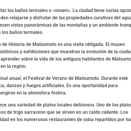
itar los baños termales o «onsen». La ciudad tiene varias opci
den relajarse y disfrutar de las propiedades curativas del agu
recen vistas panorámicas de las montañas y un ambiente tranq
e los baños termales.
eo de Historia de Matsumoto es una visita obligada. El museo
istóricos y exhibiciones que muestran la evolución de la ciuda
en aprender sobre la vida de los antiguos habitantes de Matsumo
 en la región.
val anual, el Festival de Verano de Matsumoto. Durante este
ica, danzas y fuegos artificiales. Es una oportunidad para
mergirse en la atmósfera festiva.
ce una variedad de platos locales deliciosos. Uno de los plato
os de trigo sarraceno que se sirven en un caldo caliente. Los
alidad en los numerosos restaurantes de soba repartidos por to