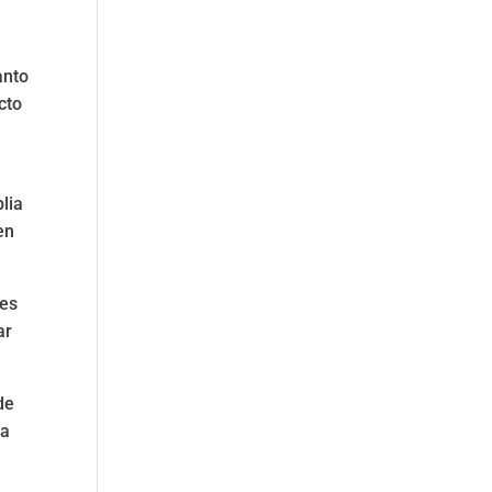
anto
cto
lia
en
 es
ar
de
la