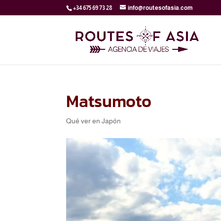
+34 675 69 73 28
info@routesofasia.com
Matsumoto
Qué ver en Japón