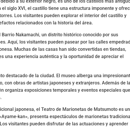
debido a su exterior negro, es uno de los castillos más antigu
l siglo XVI, el castillo tiene una estructura imponente y ofre
rres. Los visitantes pueden explorar el interior del castillo y
efactos relacionados con la historia del área.
Barrio Nakamachi, un distrito histórico conocido por sus
les. Aquí, los visitantes pueden pasear por las calles empedra
japonesa. Muchas de las casas han sido convertidas en tiendas,
ntes una experiencia auténtica y la oportunidad de apreciar el
to destacado de la ciudad. El museo alberga una impresionan
, con obras de artistas japoneses y extranjeros. Además de l
n organiza exposiciones temporales y eventos especiales qu
.
adicional japonesa, el Teatro de Marionetas de Matsumoto es u
o «Ayame-kan», presenta espectáculos de marionetas tradicion
Los visitantes pueden disfrutar de las actuaciones y aprender