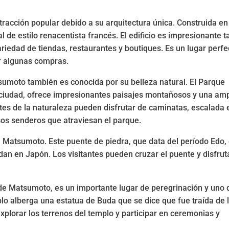
tracción popular debido a su arquitectura única. Construida en
l de estilo renacentista francés. El edificio es impresionante t
riedad de tiendas, restaurantes y boutiques. Es un lugar perfe
er algunas compras.
umoto también es conocida por su belleza natural. El Parque
a ciudad, ofrece impresionantes paisajes montañosos y una amp
ntes de la naturaleza pueden disfrutar de caminatas, escalada 
sos senderos que atraviesan el parque.
n Matsumoto. Este puente de piedra, que data del período Edo,
an en Japón. Los visitantes pueden cruzar el puente y disfrut
 de Matsumoto, es un importante lugar de peregrinación y uno 
lo alberga una estatua de Buda que se dice que fue traída de 
 explorar los terrenos del templo y participar en ceremonias y