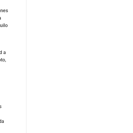
ones
a
uilo
d a
to,
s
da