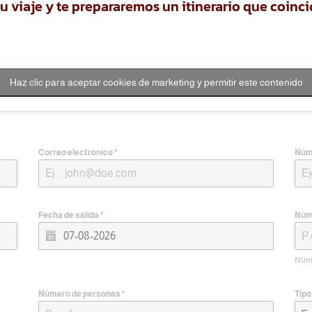
 viaje y te prepararemos un itinerario que coinc
Haz clic para aceptar cookies de marketing y permitir este contenido
Correo electrónico
*
Núm
Fecha de salida
*
Núm
Núme
Número de personas
*
Tipo