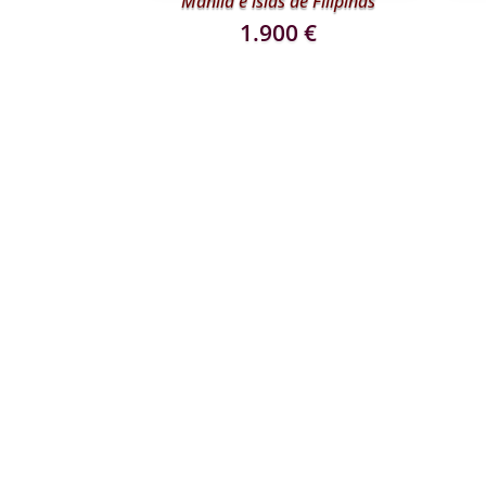
Manila e islas de Filipinas
1.900
€