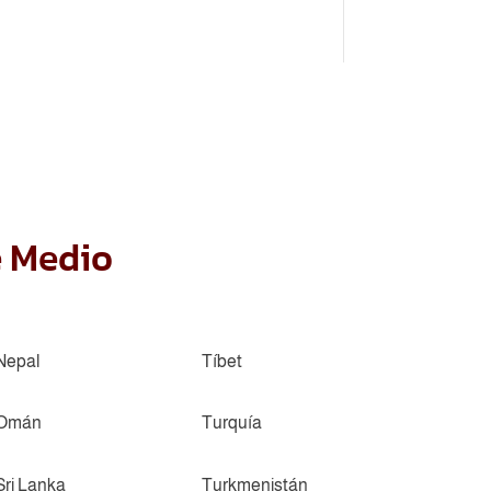
e Medio
Nepal
Tíbet
Omán
Turquía
Sri Lanka
Turkmenistán