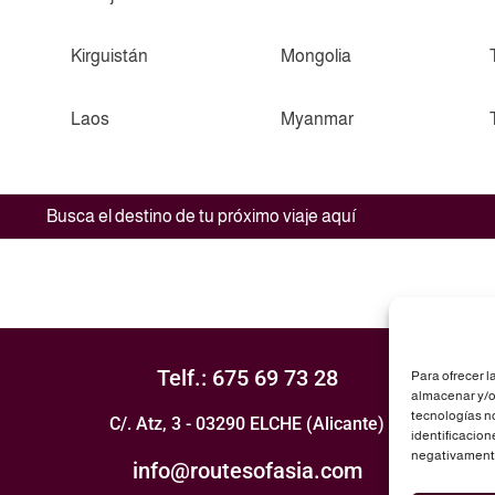
Kirguistán
Mongolia
Laos
Myanmar
Telf.: 675 69 73 28
Para ofrecer l
almacenar y/o 
tecnologías n
C/. Atz, 3 - 03290 ELCHE (Alicante)
identificacion
negativamente 
info@routesofasia.com