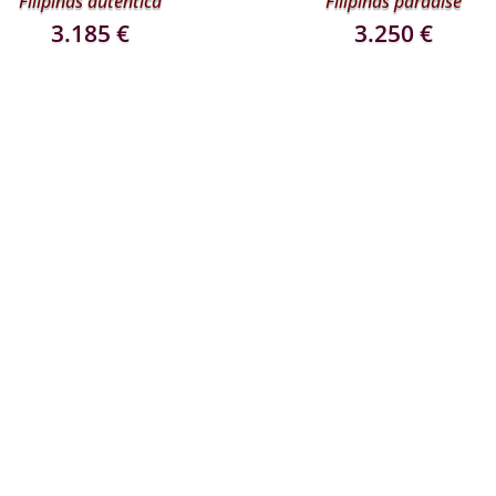
Filipinas auténtica
Filipinas paradise
3.185
€
3.250
€