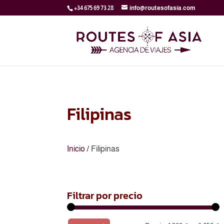
+34 675 69 73 28
info@routesofasia.com
Filipinas
Inicio
/ Filipinas
Filtrar por precio