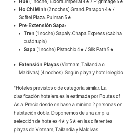
Hue
(1 noche) Eldora-Imperial 4★ / Pilgrimage 5★
Ho Chi Minh
(2 noches) Grand-Paragon 4★ /
Sofitel Plaza-Pullman 5★
Pre-Extensión Sapa:
Tren
(1 noche) Sapaly-Chapa Express (cabina
cuádruple)
Sapa
(1 noche) Pistachio 4★ / Silk Path 5★
Extensión Playas
(Vietnam, Tailandia o
Maldivas) (4 noches): Según playa y hotel elegido
*Hoteles previstos o de categoría similar. La
clasificación hotelera es la estimada por Routes of
Asia. Precio desde en base a mínimo 2 personas en
habitación doble. Disponemos de una amplia
selección de hoteles 4★ y 5★ en las diferentes
playas de Vietnam, Tailandia y Maldivas.