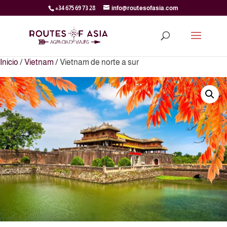
+34 675 69 73 28
info@routesofasia.com
Inicio
/
Vietnam
/ Vietnam de norte a sur