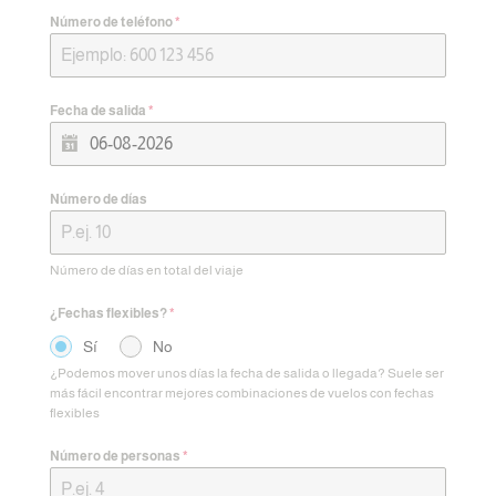
Número de teléfono
*
Fecha de salida
*
Número de días
Número de días en total del viaje
¿Fechas flexibles?
*
Sí
No
¿Podemos mover unos días la fecha de salida o llegada? Suele ser
más fácil encontrar mejores combinaciones de vuelos con fechas
flexibles
Número de personas
*