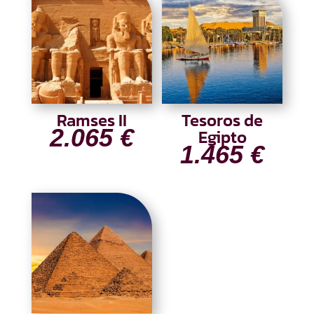
Ramses II
Tesoros de
2.065
€
Egipto
1.465
€