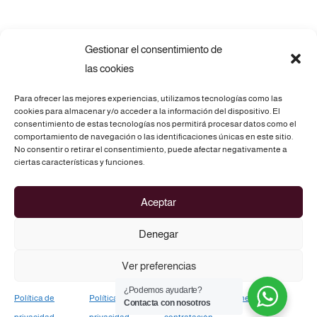
Gestionar el consentimiento de
las cookies
Para ofrecer las mejores experiencias, utilizamos tecnologías como las
cookies para almacenar y/o acceder a la información del dispositivo. El
consentimiento de estas tecnologías nos permitirá procesar datos como el
comportamiento de navegación o las identificaciones únicas en este sitio.
No consentir o retirar el consentimiento, puede afectar negativamente a
Telf.: 675 69 73 28
ciertas características y funciones.
C/. Atz, 3 - 03290 ELCHE (Alicante)
Aceptar
info@routesofasia.com
Denegar
Ver preferencias
¿Podemos ayudarte?
Política de
Política de
Términos y condiciones de
Contacta con nosotros