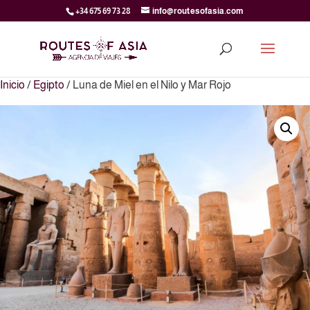
+34 675 69 73 28
info@routesofasia.com
Inicio
/
Egipto
/ Luna de Miel en el Nilo y Mar Rojo