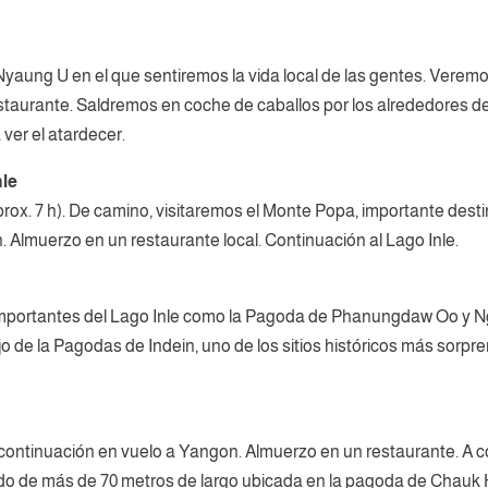
 Nyaung U en el que sentiremos la vida local de las gentes. Verem
estaurante. Saldremos en coche de caballos por los alrededores d
ver el atardecer.
nle
ox. 7 h). De camino, visitaremos el Monte Popa, importante desti
 Almuerzo en un restaurante local. Continuación al Lago Inle.
 importantes del Lago Inle como la Pagoda de Phanungdaw Oo y 
plejo de la Pagodas de Indein, uno de los sitios históricos más sor
 continuación en vuelo a Yangon. Almuerzo en un restaurante. A c
nado de más de 70 metros de largo ubicada en la pagoda de Chauk