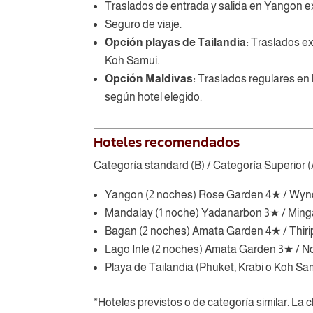
Traslados de entrada y salida en Yangon exc
Seguro de viaje.
Opción playas de Tailandia:
Traslados exc
Koh Samui.
Opción Maldivas:
Traslados regulares en 
según hotel elegido.
Hoteles recomendados
Categoría standard (B) / Categoría Superior (
Yangon (2 noches) Rose Garden 4★ / Wy
Mandalay (1 noche) Yadanarbon 3★ / Ming
Bagan (2 noches) Amata Garden 4★ / Thiri
Lago Inle (2 noches) Amata Garden 3★ / No
Playa de Tailandia (Phuket, Krabi o Koh Sa
*Hoteles previstos o de categoría similar. La