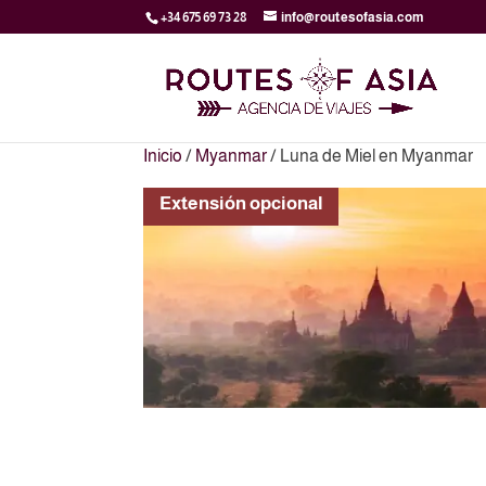
+34 675 69 73 28
info@routesofasia.com
Inicio
/
Myanmar
/ Luna de Miel en Myanmar
Extensión opcional