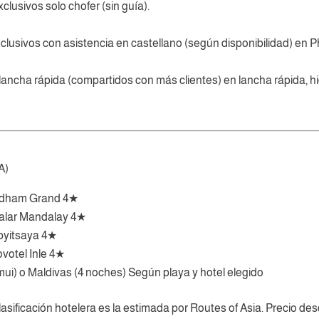
lusivos solo chofer (sin guía).
lusivos con asistencia en castellano (según disponibilidad) en Ph
lancha rápida (compartidos con más clientes) en lancha rápida, h
A)
ndham Grand 4★
alar Mandalay 4★
pyitsaya 4★
votel Inle 4★
mui) o Maldivas (4 noches) Según playa y hotel elegido
 clasificación hotelera es la estimada por Routes of Asia. Precio 