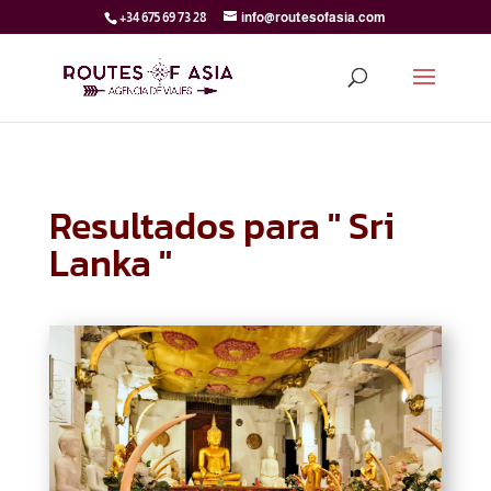
+34 675 69 73 28
info@routesofasia.com
Resultados para " Sri
Lanka "