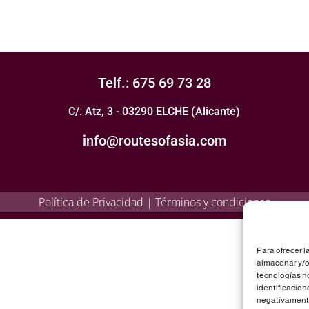
Telf.: 675 69 73 28
C/. Atz, 3 - 03290 ELCHE (Alicante)
info@routesofasia.com
Política de Privacidad
|
Términos y condiciones
Para ofrecer l
almacenar y/o 
tecnologías n
identificacion
negativamente 