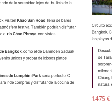
ando de la serenidad lejos del bullicio de la
k, visiten
Khao San Road
, llena de bares
Circuito ex
atmósfera festiva. También podrían disfrutar
Bangkok, Ch
o al
río Chao Phraya
, con vistas
las playas d
Descubre
 de Bangkok
, como el de Damnoen Saduak
de Taila
nirs únicos y probar deliciosos platos
sorpren
milenari
dines de Lumphini Park
sería perfecto. O
Chiang 
ara ir de compras y disfrutar de la cocina de
natural 
1.475
€