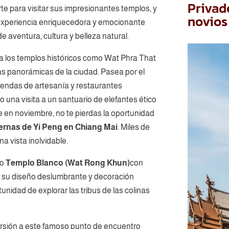
Privado
te para visitar sus impresionantes templos, y
novios
a experiencia enriquecedora y emocionante
 aventura, cultura y belleza natural.
ra los templos históricos como Wat Phra That
s panorámicas de la ciudad. Pasea por el
tiendas de artesanía y restaurantes
una visita a un santuario de elefantes ético
de en noviembre, no te pierdas la oportunidad
nternas de Yi Peng en Chiang Mai
. Miles de
na vista inolvidable.
so
Templo Blanco (Wat Rong Khun)
con
r su diseño deslumbrante y decoración
unidad de explorar las tribus de las colinas
rsión a este famoso punto de encuentro