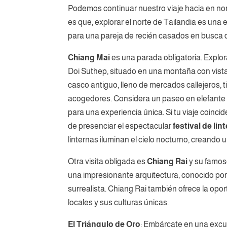
Podemos continuar nuestro viaje hacia en nor
es que, explorar el norte de Tailandia es un
para una pareja de recién casados en busca de
Chiang Mai
es una parada obligatoria. Explo
Doi Suthep, situado en una montaña con vista
casco antiguo, lleno de mercados callejeros, 
acogedores. Considera un paseo en elefante o 
para una experiencia única. Si tu viaje coinci
de presenciar el espectacular
festival de li
linternas iluminan el cielo nocturno, creando u
Otra visita obligada es
Chiang Rai
y su famo
una impresionante arquitectura, conocido po
surrealista. Chiang Rai también ofrece la oport
locales y sus culturas únicas.
El Triángulo de Oro
: Embárcate en una excu