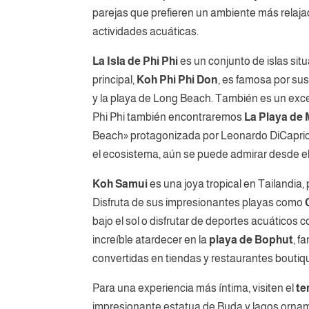
parejas que prefieren un ambiente más relaja
actividades acuáticas.
La Isla de Phi Phi
es un conjunto de islas sit
principal,
Koh Phi Phi Don
, es famosa por su
y la playa de Long Beach. También es un exce
Phi Phi también encontraremos
La Playa de
Beach» protagonizada por Leonardo DiCaprio
el ecosistema, aún se puede admirar desde e
Koh Samui
es una joya tropical en Tailandia,
Disfruta de sus impresionantes playas como
bajo el sol o disfrutar de deportes acuáticos 
increíble atardecer en la
playa de Bophut
, f
convertidas en tiendas y restaurantes boutiq
Para una experiencia más íntima, visiten el
te
impresionante estatua de Buda y lagos orna