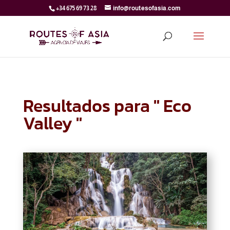
+34 675 69 73 28
info@routesofasia.com
Resultados para " Eco
Valley "